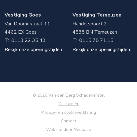
Vestiging Goes
Vestiging Terneuzen
Van Doornestraat 11
Handelspoort 2
4462 EX
Goes
4538 BN
Terneuzen
T:
0113 22 35 49
T:
0115 78 71 15
Bekijk onze openingstijden
Bekijk onze openingstijden
© 2026 Van den Berg Schadeherstel
Disclaimer
Privacy- en cookieverklaring
Contact
Website door
Nedbase