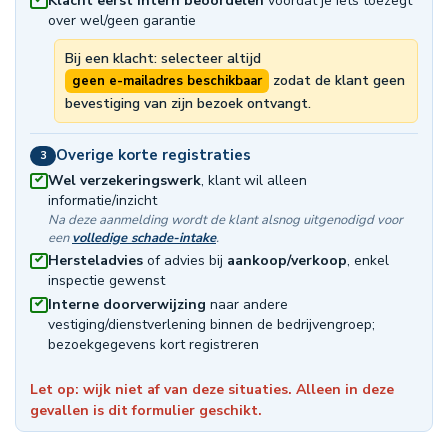
Klacht eerst intern beoordelen
voordat je iets toezegt
over wel/geen garantie
Bij een klacht: selecteer altijd
zodat de klant geen
geen e-mailadres beschikbaar
bevestiging van zijn bezoek ontvangt.
Overige korte registraties
3
Wel verzekeringswerk
, klant wil alleen
informatie/inzicht
Na deze aanmelding wordt de klant alsnog uitgenodigd voor
een
volledige schade-intake
.
Hersteladvies
of advies bij
aankoop/verkoop
, enkel
inspectie gewenst
Interne doorverwijzing
naar andere
vestiging/dienstverlening binnen de bedrijvengroep;
bezoekgegevens kort registreren
Let op: wijk niet af van deze situaties. Alleen in deze
gevallen is dit formulier geschikt.