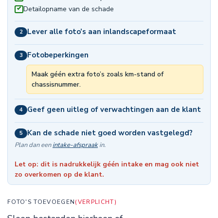
Detailopname van de schade
Lever alle foto’s aan in
landscapeformaat
2
Fotobeperkingen
3
Maak géén extra foto’s zoals km-stand of
chassisnummer.
Geef geen uitleg of verwachtingen aan de klant
4
Kan de schade niet goed worden vastgelegd?
5
Plan dan een
intake-afspraak
in.
Let op: dit is nadrukkelijk géén intake en mag ook niet
zo overkomen op de klant.
FOTO'S TOEVOEGEN
(VERPLICHT)